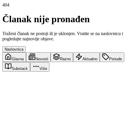
404
Članak nije pronađen
Traženi članak ne postoji ili je uklonjen. Vratite se na naslovnicu i
pogledajte najnovije objave.
Naslovnica
Glavna
Novosti
Razno
Aktualno
Ponude
Substack
Više