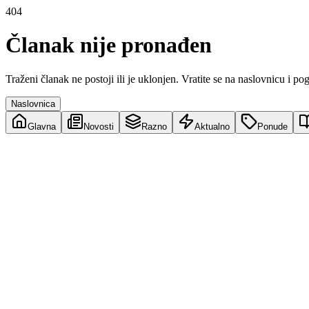
404
Članak nije pronađen
Traženi članak ne postoji ili je uklonjen. Vratite se na naslovnicu i po
Naslovnica
Glavna
Novosti
Razno
Aktualno
Ponude