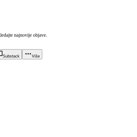
gledajte najnovije objave.
Substack
Više