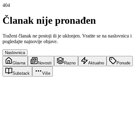
404
Članak nije pronađen
Traženi članak ne postoji ili je uklonjen. Vratite se na naslovnicu i
pogledajte najnovije objave.
Naslovnica
Glavna
Novosti
Razno
Aktualno
Ponude
Substack
Više