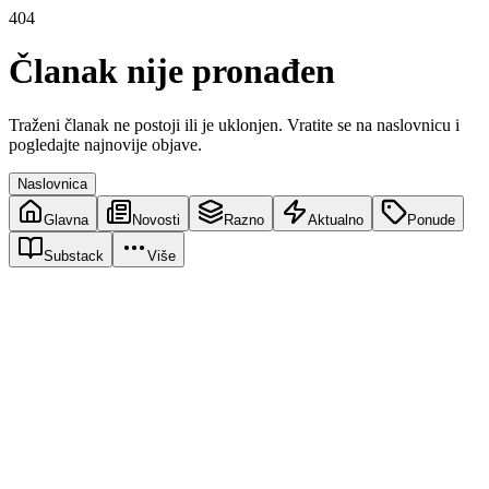
404
Članak nije pronađen
Traženi članak ne postoji ili je uklonjen. Vratite se na naslovnicu i
pogledajte najnovije objave.
Naslovnica
Glavna
Novosti
Razno
Aktualno
Ponude
Substack
Više