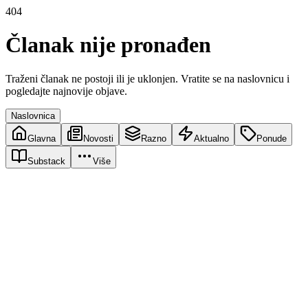
404
Članak nije pronađen
Traženi članak ne postoji ili je uklonjen. Vratite se na naslovnicu i
pogledajte najnovije objave.
Naslovnica
Glavna
Novosti
Razno
Aktualno
Ponude
Substack
Više