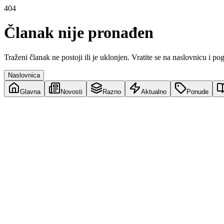
404
Članak nije pronađen
Traženi članak ne postoji ili je uklonjen. Vratite se na naslovnicu i po
Naslovnica
Glavna
Novosti
Razno
Aktualno
Ponude