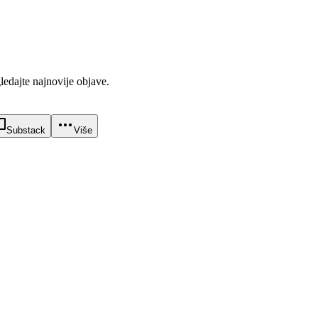
gledajte najnovije objave.
Substack
Više