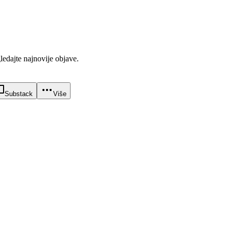
gledajte najnovije objave.
Substack
Više