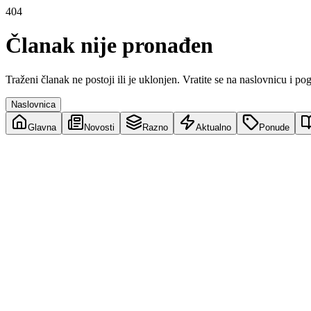
404
Članak nije pronađen
Traženi članak ne postoji ili je uklonjen. Vratite se na naslovnicu i po
Naslovnica
Glavna
Novosti
Razno
Aktualno
Ponude