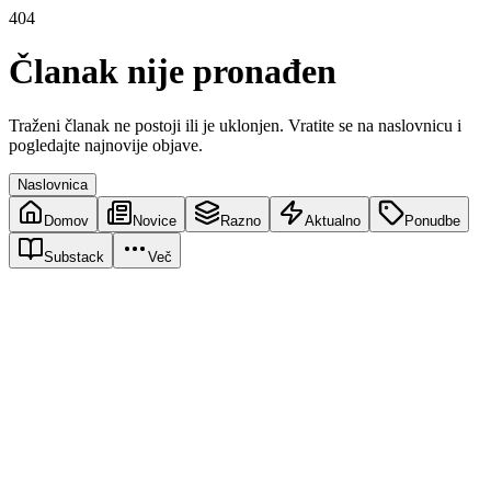
404
Članak nije pronađen
Traženi članak ne postoji ili je uklonjen. Vratite se na naslovnicu i
pogledajte najnovije objave.
Naslovnica
Domov
Novice
Razno
Aktualno
Ponudbe
Substack
Več