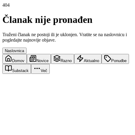
404
Članak nije pronađen
Traženi članak ne postoji ili je uklonjen. Vratite se na naslovnicu i
pogledajte najnovije objave.
Naslovnica
Domov
Novice
Razno
Aktualno
Ponudbe
Substack
Več