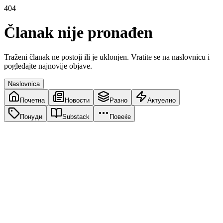
404
Članak nije pronađen
Traženi članak ne postoji ili je uklonjen. Vratite se na naslovnicu i
pogledajte najnovije objave.
Naslovnica
Почетна
Новости
Разно
Актуелно
Понуди
Substack
Повеќе