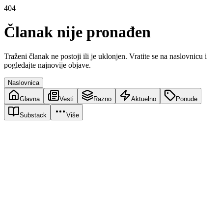
404
Članak nije pronađen
Traženi članak ne postoji ili je uklonjen. Vratite se na naslovnicu i
pogledajte najnovije objave.
Naslovnica
Glavna
Vesti
Razno
Aktuelno
Ponude
Substack
Više