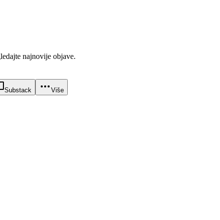
gledajte najnovije objave.
Substack
Više