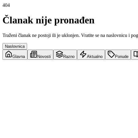
404
Članak nije pronađen
Traženi članak ne postoji ili je uklonjen. Vratite se na naslovnicu i po
Naslovnica
Glavna
Novosti
Razno
Aktualno
Ponude