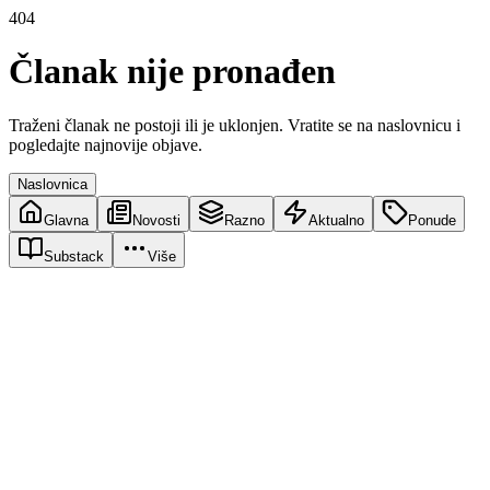
404
Članak nije pronađen
Traženi članak ne postoji ili je uklonjen. Vratite se na naslovnicu i
pogledajte najnovije objave.
Naslovnica
Glavna
Novosti
Razno
Aktualno
Ponude
Substack
Više