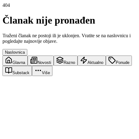
404
Članak nije pronađen
Traženi članak ne postoji ili je uklonjen. Vratite se na naslovnicu i
pogledajte najnovije objave.
Naslovnica
Glavna
Novosti
Razno
Aktualno
Ponude
Substack
Više