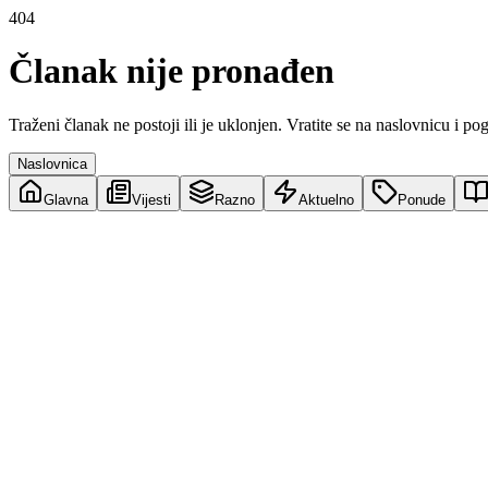
404
Članak nije pronađen
Traženi članak ne postoji ili je uklonjen. Vratite se na naslovnicu i po
Naslovnica
Glavna
Vijesti
Razno
Aktuelno
Ponude