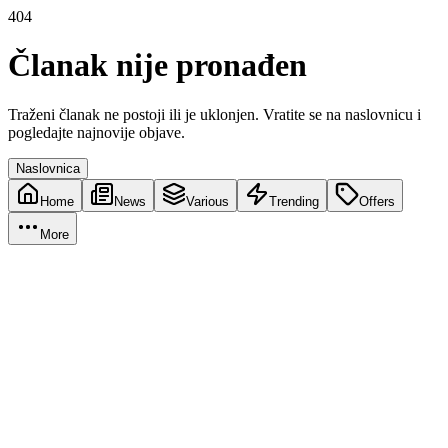
404
Članak nije pronađen
Traženi članak ne postoji ili je uklonjen. Vratite se na naslovnicu i
pogledajte najnovije objave.
Naslovnica
Home
News
Various
Trending
Offers
More