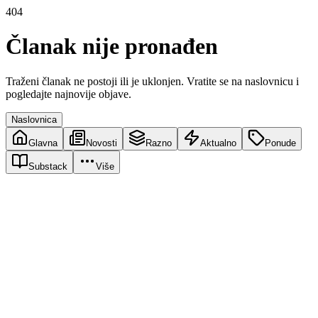
404
Članak nije pronađen
Traženi članak ne postoji ili je uklonjen. Vratite se na naslovnicu i
pogledajte najnovije objave.
Naslovnica
Glavna
Novosti
Razno
Aktualno
Ponude
Substack
Više