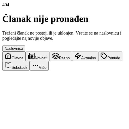
404
Članak nije pronađen
Traženi članak ne postoji ili je uklonjen. Vratite se na naslovnicu i
pogledajte najnovije objave.
Naslovnica
Glavna
Novosti
Razno
Aktualno
Ponude
Substack
Više