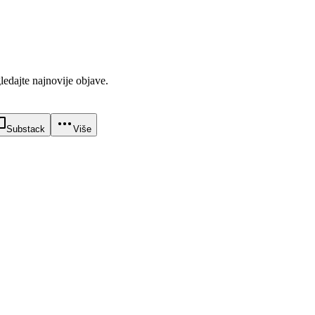
gledajte najnovije objave.
Substack
Više