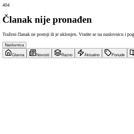
404
Članak nije pronađen
Traženi članak ne postoji ili je uklonjen. Vratite se na naslovnicu i po
Naslovnica
Glavna
Novosti
Razno
Aktualno
Ponude