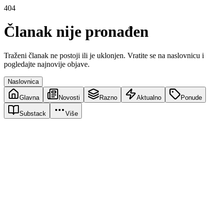
404
Članak nije pronađen
Traženi članak ne postoji ili je uklonjen. Vratite se na naslovnicu i
pogledajte najnovije objave.
Naslovnica
Glavna
Novosti
Razno
Aktualno
Ponude
Substack
Više