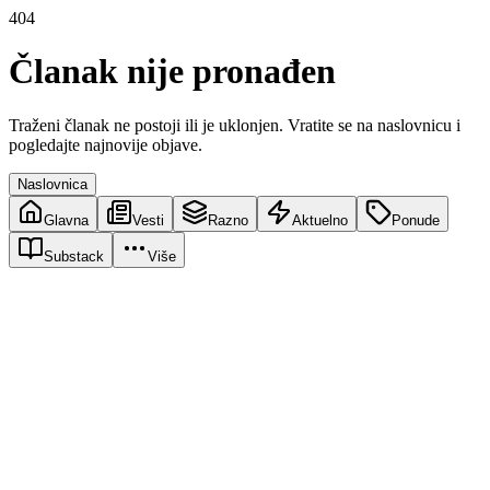
404
Članak nije pronađen
Traženi članak ne postoji ili je uklonjen. Vratite se na naslovnicu i
pogledajte najnovije objave.
Naslovnica
Glavna
Vesti
Razno
Aktuelno
Ponude
Substack
Više