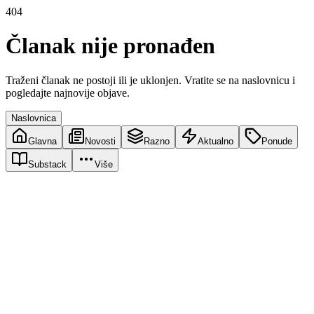
404
Članak nije pronađen
Traženi članak ne postoji ili je uklonjen. Vratite se na naslovnicu i
pogledajte najnovije objave.
Naslovnica
Glavna
Novosti
Razno
Aktualno
Ponude
Substack
Više