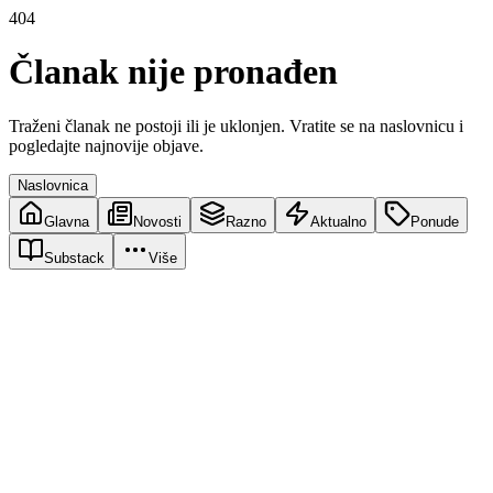
404
Članak nije pronađen
Traženi članak ne postoji ili je uklonjen. Vratite se na naslovnicu i
pogledajte najnovije objave.
Naslovnica
Glavna
Novosti
Razno
Aktualno
Ponude
Substack
Više