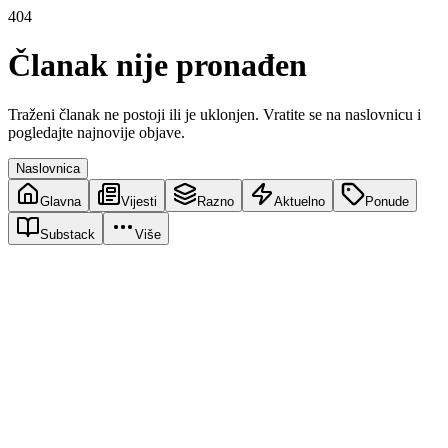
404
Članak nije pronađen
Traženi članak ne postoji ili je uklonjen. Vratite se na naslovnicu i
pogledajte najnovije objave.
Naslovnica
Glavna
Vijesti
Razno
Aktuelno
Ponude
Substack
Više