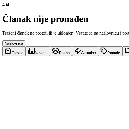
404
Članak nije pronađen
Traženi članak ne postoji ili je uklonjen. Vratite se na naslovnicu i po
Naslovnica
Glavna
Novosti
Razno
Aktualno
Ponude