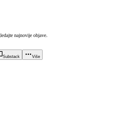
gledajte najnovije objave.
Substack
Više