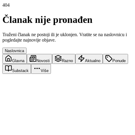
404
Članak nije pronađen
Traženi članak ne postoji ili je uklonjen. Vratite se na naslovnicu i
pogledajte najnovije objave.
Naslovnica
Glavna
Novosti
Razno
Aktualno
Ponude
Substack
Više