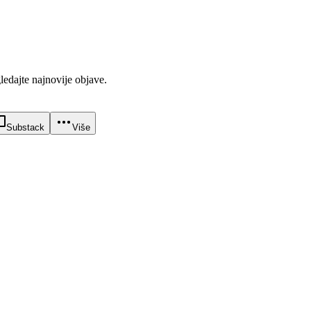
gledajte najnovije objave.
Substack
Više