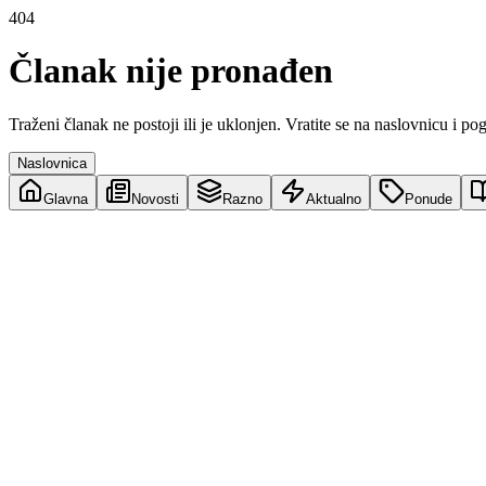
404
Članak nije pronađen
Traženi članak ne postoji ili je uklonjen. Vratite se na naslovnicu i po
Naslovnica
Glavna
Novosti
Razno
Aktualno
Ponude