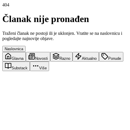
404
Članak nije pronađen
Traženi članak ne postoji ili je uklonjen. Vratite se na naslovnicu i
pogledajte najnovije objave.
Naslovnica
Glavna
Novosti
Razno
Aktualno
Ponude
Substack
Više