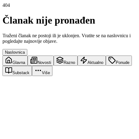
404
Članak nije pronađen
Traženi članak ne postoji ili je uklonjen. Vratite se na naslovnicu i
pogledajte najnovije objave.
Naslovnica
Glavna
Novosti
Razno
Aktualno
Ponude
Substack
Više