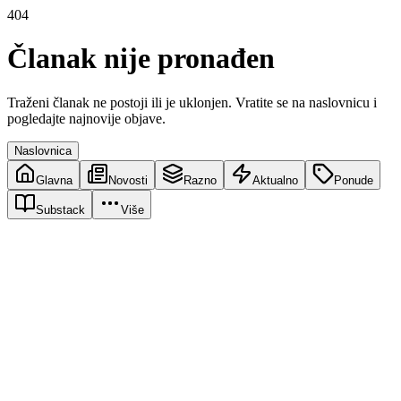
404
Članak nije pronađen
Traženi članak ne postoji ili je uklonjen. Vratite se na naslovnicu i
pogledajte najnovije objave.
Naslovnica
Glavna
Novosti
Razno
Aktualno
Ponude
Substack
Više