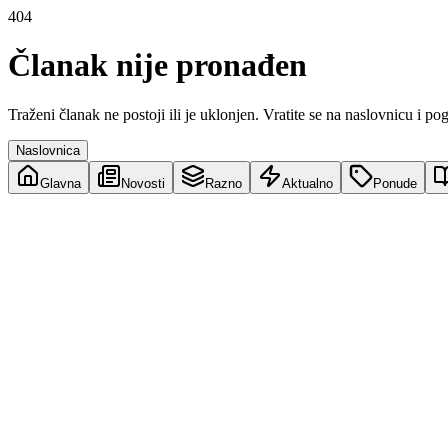
404
Članak nije pronađen
Traženi članak ne postoji ili je uklonjen. Vratite se na naslovnicu i po
Naslovnica
Glavna
Novosti
Razno
Aktualno
Ponude