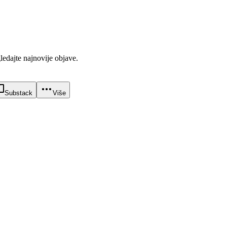
gledajte najnovije objave.
Substack
Više