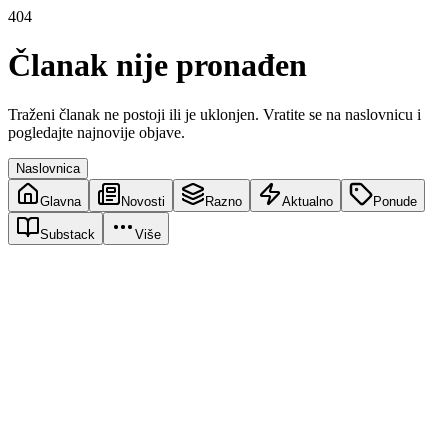
404
Članak nije pronađen
Traženi članak ne postoji ili je uklonjen. Vratite se na naslovnicu i
pogledajte najnovije objave.
Naslovnica
Glavna
Novosti
Razno
Aktualno
Ponude
Substack
Više