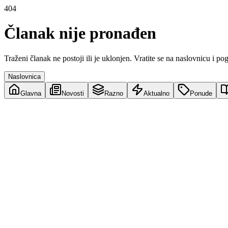
404
Članak nije pronađen
Traženi članak ne postoji ili je uklonjen. Vratite se na naslovnicu i po
Naslovnica
Glavna
Novosti
Razno
Aktualno
Ponude