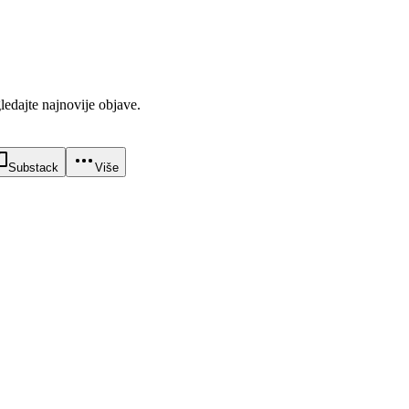
gledajte najnovije objave.
Substack
Više