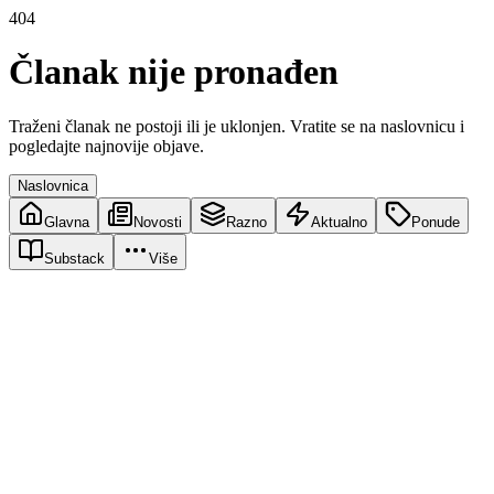
404
Članak nije pronađen
Traženi članak ne postoji ili je uklonjen. Vratite se na naslovnicu i
pogledajte najnovije objave.
Naslovnica
Glavna
Novosti
Razno
Aktualno
Ponude
Substack
Više