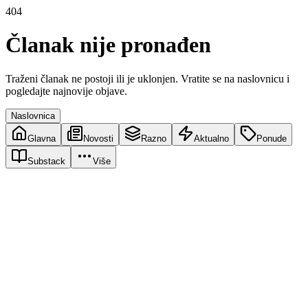
404
Članak nije pronađen
Traženi članak ne postoji ili je uklonjen. Vratite se na naslovnicu i
pogledajte najnovije objave.
Naslovnica
Glavna
Novosti
Razno
Aktualno
Ponude
Substack
Više