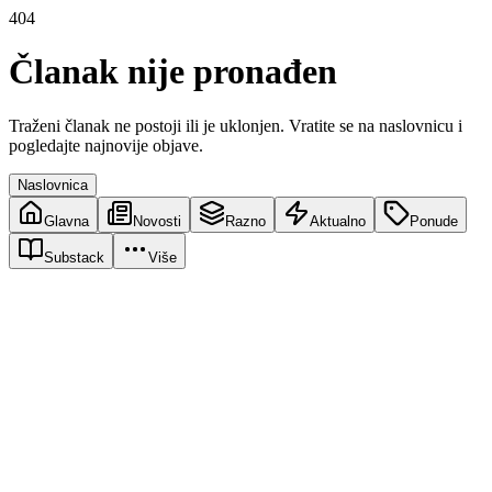
404
Članak nije pronađen
Traženi članak ne postoji ili je uklonjen. Vratite se na naslovnicu i
pogledajte najnovije objave.
Naslovnica
Glavna
Novosti
Razno
Aktualno
Ponude
Substack
Više