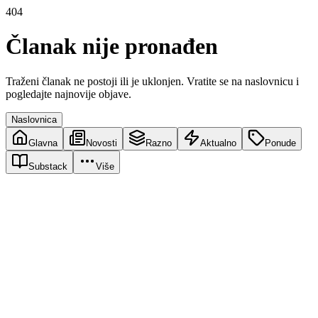
404
Članak nije pronađen
Traženi članak ne postoji ili je uklonjen. Vratite se na naslovnicu i
pogledajte najnovije objave.
Naslovnica
Glavna
Novosti
Razno
Aktualno
Ponude
Substack
Više