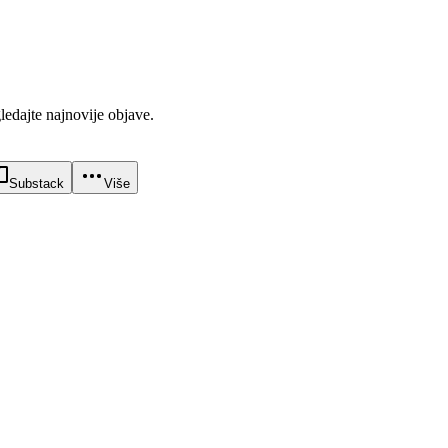
gledajte najnovije objave.
Substack
Više