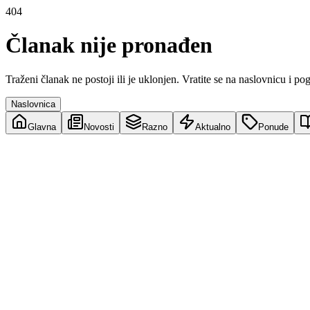
404
Članak nije pronađen
Traženi članak ne postoji ili je uklonjen. Vratite se na naslovnicu i po
Naslovnica
Glavna
Novosti
Razno
Aktualno
Ponude