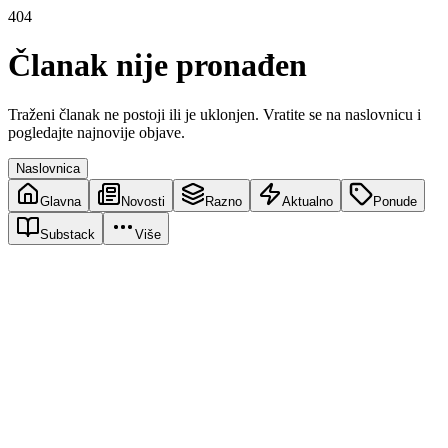
404
Članak nije pronađen
Traženi članak ne postoji ili je uklonjen. Vratite se na naslovnicu i
pogledajte najnovije objave.
Naslovnica
Glavna
Novosti
Razno
Aktualno
Ponude
Substack
Više