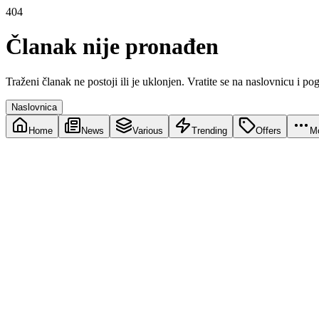
404
Članak nije pronađen
Traženi članak ne postoji ili je uklonjen. Vratite se na naslovnicu i po
Naslovnica
Home
News
Various
Trending
Offers
M