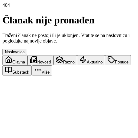
404
Članak nije pronađen
Traženi članak ne postoji ili je uklonjen. Vratite se na naslovnicu i
pogledajte najnovije objave.
Naslovnica
Glavna
Novosti
Razno
Aktualno
Ponude
Substack
Više