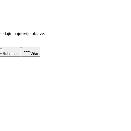
gledajte najnovije objave.
Substack
Više