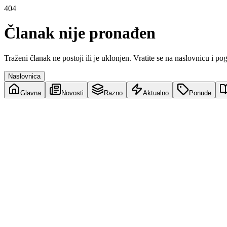
404
Članak nije pronađen
Traženi članak ne postoji ili je uklonjen. Vratite se na naslovnicu i po
Naslovnica
Glavna
Novosti
Razno
Aktualno
Ponude