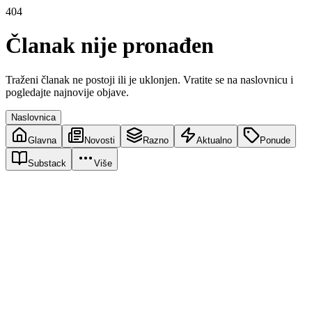
404
Članak nije pronađen
Traženi članak ne postoji ili je uklonjen. Vratite se na naslovnicu i
pogledajte najnovije objave.
Naslovnica
Glavna
Novosti
Razno
Aktualno
Ponude
Substack
Više