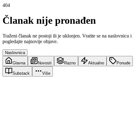
404
Članak nije pronađen
Traženi članak ne postoji ili je uklonjen. Vratite se na naslovnicu i
pogledajte najnovije objave.
Naslovnica
Glavna
Novosti
Razno
Aktualno
Ponude
Substack
Više