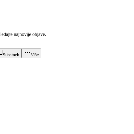
gledajte najnovije objave.
Substack
Više