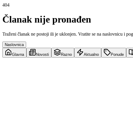
404
Članak nije pronađen
Traženi članak ne postoji ili je uklonjen. Vratite se na naslovnicu i po
Naslovnica
Glavna
Novosti
Razno
Aktualno
Ponude