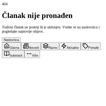
404
Članak nije pronađen
Traženi članak ne postoji ili je uklonjen. Vratite se na naslovnicu i
pogledajte najnovije objave.
Naslovnica
Glavna
Novosti
Razno
Aktualno
Ponude
Substack
Više