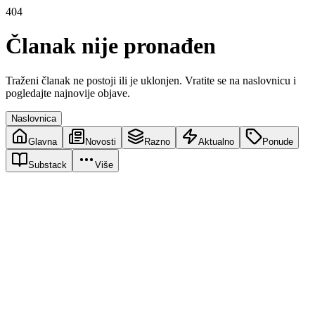
404
Članak nije pronađen
Traženi članak ne postoji ili je uklonjen. Vratite se na naslovnicu i
pogledajte najnovije objave.
Naslovnica
Glavna
Novosti
Razno
Aktualno
Ponude
Substack
Više