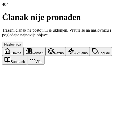
404
Članak nije pronađen
Traženi članak ne postoji ili je uklonjen. Vratite se na naslovnicu i
pogledajte najnovije objave.
Naslovnica
Glavna
Novosti
Razno
Aktualno
Ponude
Substack
Više