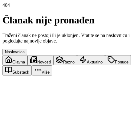
404
Članak nije pronađen
Traženi članak ne postoji ili je uklonjen. Vratite se na naslovnicu i
pogledajte najnovije objave.
Naslovnica
Glavna
Novosti
Razno
Aktualno
Ponude
Substack
Više