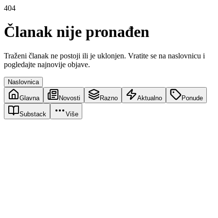
404
Članak nije pronađen
Traženi članak ne postoji ili je uklonjen. Vratite se na naslovnicu i
pogledajte najnovije objave.
Naslovnica
Glavna
Novosti
Razno
Aktualno
Ponude
Substack
Više